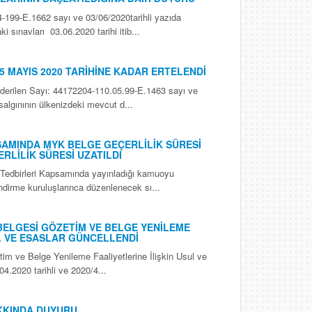
199-E.1662 sayı ve 03/06/2020tarihli yazıda
ınavları 03.06.2020 tarihi itib...
5 MAYIS 2020 TARİHİNE KADAR ERTELENDİ
derilen Sayı: 44172204-110.05.99-E.1463 sayı ve
salgınının ülkenizdeki mevcut d...
SAMINDA MYK BELGE GEÇERLİLİK SÜRESİ
RLİLİK SÜRESİ UZATILDI
 Tedbirleri Kapsamında yayınladığı kamuoyu
ndirme kuruluşlarınca düzenlenecek sı...
BELGESİ GÖZETİM VE BELGE YENİLEME
UL VE ESASLAR GÜNCELLENDİ
im ve Belge Yenileme Faaliyetlerine İlişkin Usul ve
.2020 tarihli ve 2020/4...
KKINDA DUYURU