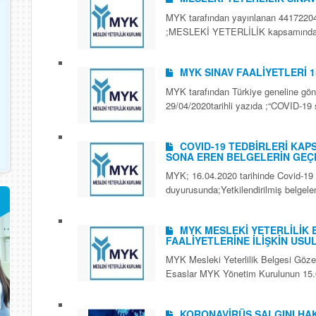
MYK tarafından yayınlanan 44172204-
;MESLEKİ YETERLİLİK kapsamındaki s
MYK SINAV FAALİYETLERİ 1
MYK tarafından Türkiye geneline gön
29/04/2020tarihli yazıda ;“COVID-19 
COVID-19 TEDBİRLERİ KAP
SONA EREN BELGELERİN GEÇE
MYK; 16.04.2020 tarihinde Covid-19
duyurusunda;Yetkilendirilmiş belgele
MYK MESLEKİ YETERLİLİK 
FAALİYETLERİNE İLİŞKİN US
MYK Mesleki Yeterlilik Belgesi Gözet
Esaslar MYK Yönetim Kurulunun 15.04
KORONAVİRÜS SALGINI HA