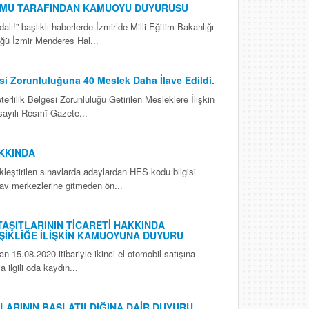
UMU TARAFINDAN KAMUOYU DUYURUSU
ı!” başlıklı haberlerde İzmir’de Milli Eğitim Bakanlığı
ü İzmir Menderes Hal...
si Zorunluluğuna 40 Meslek Daha İlave Edildi.
erlilik Belgesi Zorunluluğu Getirilen Mesleklere İlişkin
 sayılı Resmî Gazete...
KKINDA
eştirilen sınavlarda adaylardan HES kodu bilgisi
nav merkezlerine gitmeden ön...
TAŞITLARININ TİCARETİ HAKKINDA
ŞİKLİĞE İLİŞKİN KAMUOYUNA DUYURU
an 15.08.2020 itibariyle ikinci el otomobil satışına
a ilgili oda kaydın...
LARININ BAŞLATILDIĞINA DAİR DUYURU