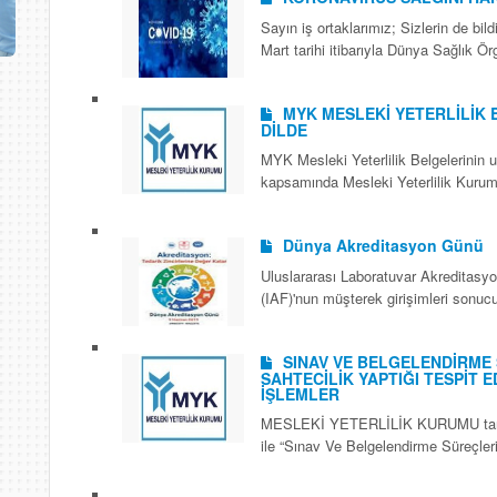
Sayın iş ortaklarımız; Sizlerin de bil
Mart tarihi itibarıyla Dünya Sağlık Örg
MYK MESLEKİ YETERLİLİK B
DİLDE
MYK Mesleki Yeterlilik Belgelerinin ulu
kapsamında Mesleki Yeterlilik Kurumu
Dünya Akreditasyon Günü
Uluslararası Laboratuvar Akreditasyo
(IAF)'nun müşterek girişimleri sonucu
SINAV VE BELGELENDİRME
SAHTECİLİK YAPTIĞI TESPİT
İŞLEMLER
MESLEKİ YETERLİLİK KURUMU tarafın
ile “Sınav Ve Belgelendirme Süreçler