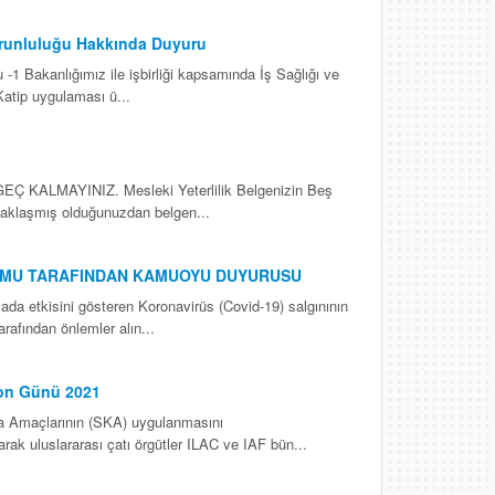
Zorunluluğu Hakkında Duyuru
 -1 Bakanlığımız ile işbirliği kapsamında İş Sağlığı ve
atip uygulaması ü...
ALMAYINIZ. Mesleki Yeterlilik Belgenizin Beş
a yaklaşmış olduğunuzdan belgen...
UMU TARAFINDAN KAMUOYU DUYURUSU
ada etkisini gösteren Koronavirüs (Covid-19) salgınının
afından önlemler alın...
on Günü 2021
ma Amaçlarının (SKA) uygulanmasını
 uluslararası çatı örgütler ILAC ve IAF bün...