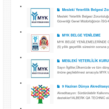
Mesleki Yeterlilik Belgesi 
Mesleki Yeterlilik Belgesi Zorunluluğu
Güvenliği Genel Müdürlüğünün İSG-K
MYK BELGE YENİLEME
MYK BELGE YENİLEMELERİNDE GEÇ K
(5) yıllık geçerlilik süresinin sonun
MESLEKİ YETERLİLİK KUR
Sayın İlgililer,Ülkemizde ve tüm düny
önüne geçilebilmesi amacıyla MYK tar
9 Haziran Dünya Akreditasy
Akreditasyon: Sürdürülebilir Kalkın
destekler!!ALBERK QA TECHNIC olarak