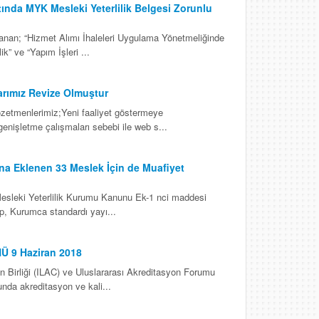
da MYK Mesleki Yeterlilik Belgesi Zorunlu
anan; “Hizmet Alımı İhaleleri Uygulama Yönetmeliğinde
k” ve “Yapım İşleri ...
rımız Revize Olmuştur
gözetmenlerimiz;Yeni faaliyet göstermeye
nişletme çalışmaları sebebi ile web s...
a Eklenen 33 Meslek İçin de Muafiyet
Mesleki Yeterlilik Kurumu Kanunu Ek-1 nci maddesi
lup, Kurumca standardı yayı...
9 Haziran 2018
n Birliği (ILAC) ve Uluslararası Akreditasyon Forumu
unda akreditasyon ve kali...