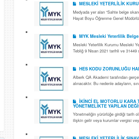
MESLEKİ YETERLİLİK KUR
Medyada yer alan “Sahte belge skandal
Hayat Boyu Öğrenme Genel Müdürlüğ
MYK Mesleki Yeterlilik Belge
Mesleki Yeterlilik Kurumu Mesleki Yet
Tebliğ 9 Nisan 2021 tarihli ve 31449
HES KODU ZORUNLUĞU HA
Alberk QA Akademi tarafından gerçekl
alınacaktır. Bu nedenle adayların, sı
İKİNCİ EL MOTORLU KARA 
YÖNETMELİKTE YAPILAN DEĞİ
Yönetmeliğin yürürlüğe girdiği tarih ol
ilişkin gelir veya kurumlar vergisi vey
MESLEKİ YETERLİLİK SINAV