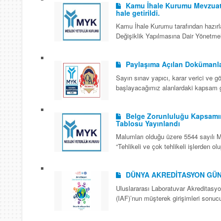
Kamu İhale Kurumu Mevzuatın
hale getirildi.
Kamu İhale Kurumu tarafından hazırl
Değişiklik Yapılmasına Dair Yönetmeli
Paylaşıma Açılan Dokümanla
Sayın sınav yapıcı, karar verici ve 
başlayacağımız alanlardaki kapsam ge
Belge Zorunluluğu Kapsamın
Tablosu Yayınlandı
Malumları olduğu üzere 5544 sayılı 
“Tehlikeli ve çok tehlikeli işlerden o
DÜNYA AKREDİTASYON GÜNÜ 
Uluslararası Laboratuvar Akreditasyo
(IAF)’nun müşterek girişimleri sonuc