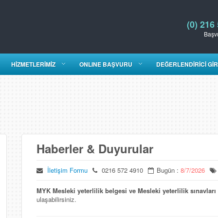
(0) 216
Başvu
HİZMETLERİMİZ
ONLINE BAŞVURU
DEĞERLENDİRİCİ GİR
Haberler & Duyurular
İletişim Formu
0216 572 4910
Bugün :
8/7/2026
MYK Mesleki yeterlilik belgesi ve Mesleki yeterlilik sınavları
ulaşabilirsiniz.