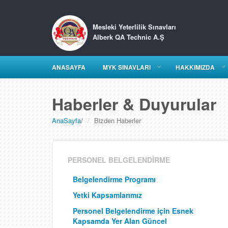
Mesleki Yeterlilik Sınavları
Alberk QA Technic A.Ş
ANASAYFA
MYK SINAVLARI
HAKKIMIZDA
Haberler & Duyurular
AnaSayfa
/
Bizden Haberler
PERSONEL BELGELENDİRME
Belgelendirme Programı
Yetki Kapsamlarımız
Personel Belgelendirme için Esnek
Kapsamda Yer Alan Güncel