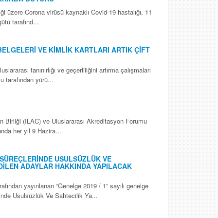
diği üzere Corona virüsü kaynaklı Covid-19 hastalığı, 11
ütü tarafınd...
ELGELERİ VE KİMLİK KARTLARI ARTIK ÇİFT
slararası tanınırlığı ve geçerliliğini artırma çalışmaları
 tarafından yürü...
n Birliği (ILAC) ve Uluslararası Akreditasyon Forumu
nda her yıl 9 Hazira...
 SÜREÇLERİNDE USULSÜZLÜK VE
 EDİLEN ADAYLAR HAKKINDA YAPILACAK
dan yayınlanan “Genelge 2019 / 1” sayılı genelge
inde Usulsüzlük Ve Sahtecilik Ya...