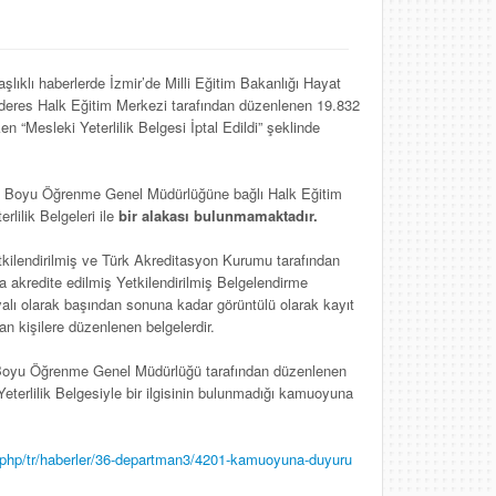
lıklı haberlerde İzmir’de Milli Eğitim Bakanlığı Hayat
res Halk Eğitim Merkezi tarafından düzenlenen 19.832
rken “Mesleki Yeterlilik Belgesi İptal Edildi” şeklinde
yat Boyu Öğrenme Genel Müdürlüğüne bağlı Halk Eğitim
lilik Belgeleri ile
bir alakası bulunmamaktadır.
etkilendirilmiş ve Türk Akreditasyon Kurumu tarafından
akredite edilmiş Yetkilendirilmiş Belgelendirme
ayalı olarak başından sonuna kadar görüntülü olarak kayıt
an kişilere düzenlenen belgelerdir.
 Boyu Öğrenme Genel Müdürlüğü tarafından düzenlenen
eterlilik Belgesiyle bir ilgisinin bulunmadığı kamuoyuna
.php/tr/haberler/36-departman3/4201-kamuoyuna-duyuru