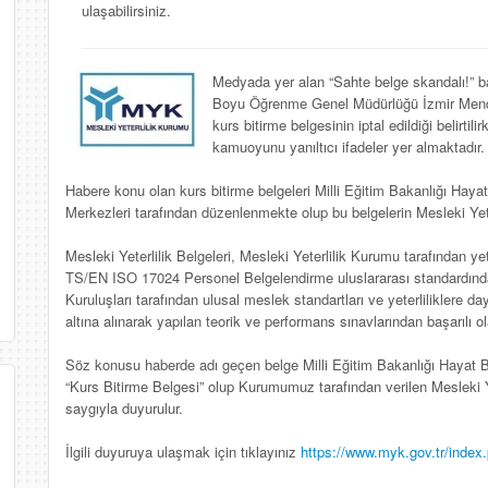
ulaşabilirsiniz.
Medyada yer alan “Sahte belge skandalı!” baş
Boyu Öğrenme Genel Müdürlüğü İzmir Mende
kurs bitirme belgesinin iptal edildiği belirtili
kamuoyunu yanıltıcı ifadeler yer almaktadır.
Habere konu olan kurs bitirme belgeleri Milli Eğitim Bakanlığı Ha
Merkezleri tarafından düzenlenmekte olup bu belgelerin Mesleki Yeter
Mesleki Yeterlilik Belgeleri, Mesleki Yeterlilik Kurumu tarafından y
TS/EN ISO 17024 Personel Belgelendirme uluslararası standardında 
Kuruluşları tarafından ulusal meslek standartları ve yeterliliklere d
altına alınarak yapılan teorik ve performans sınavlarından başarılı ol
Söz konusu haberde adı geçen belge Milli Eğitim Bakanlığı Hayat
“Kurs Bitirme Belgesi” olup Kurumumuz tarafından verilen Mesleki Y
saygıyla duyurulur.
İlgili duyuruya ulaşmak için tıklayınız
https://www.myk.gov.tr/index