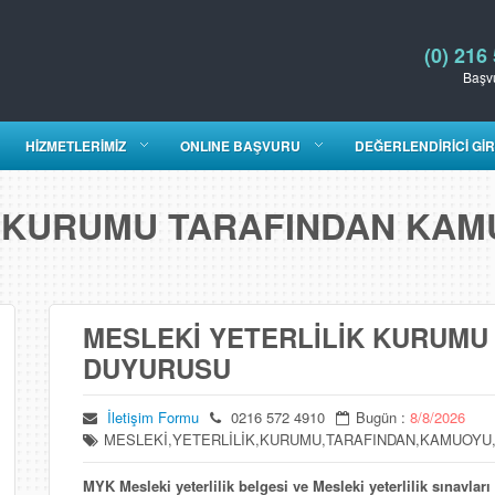
(0) 216
Başvu
HİZMETLERİMİZ
ONLINE BAŞVURU
DEĞERLENDİRİCİ GİR
K KURUMU TARAFINDAN KA
MESLEKİ YETERLİLİK KURUMU
DUYURUSU
İletişim Formu
0216 572 4910
Bugün :
8/8/2026
MESLEKİ,YETERLİLİK,KURUMU,TARAFINDAN,KAMUOY
MYK Mesleki yeterlilik belgesi ve Mesleki yeterlilik sınavları