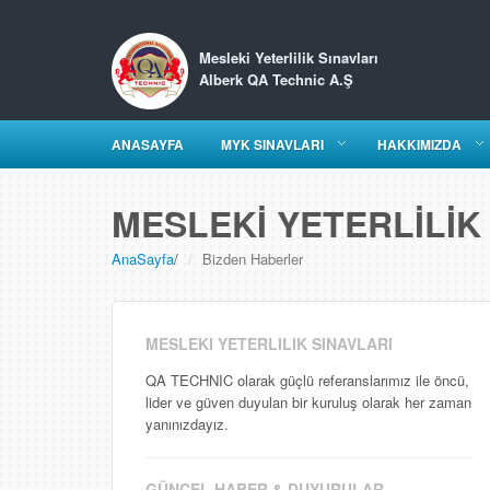
Mesleki Yeterlilik Sınavları
Alberk QA Technic A.Ş
ANASAYFA
MYK SINAVLARI
HAKKIMIZDA
MESLEKİ YETERLİLİ
AnaSayfa
/
Bizden Haberler
MESLEKI YETERLILIK SINAVLARI
QA TECHNIC olarak güçlü referanslarımız ile öncü,
lider ve güven duyulan bir kuruluş olarak her zaman
yanınızdayız.
GÜNCEL HABER & DUYURULAR