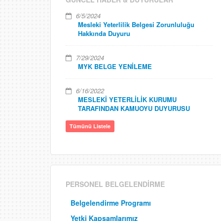
6/5/2024
Mesleki Yeterlilik Belgesi Zorunluluğu
Hakkında Duyuru
7/29/2024
MYK BELGE YENİLEME
6/16/2022
MESLEKİ YETERLİLİK KURUMU
TARAFINDAN KAMUOYU DUYURUSU
Tümünü Listele
PERSONEL BELGELENDİRME
Belgelendirme Programı
Yetki Kapsamlarımız