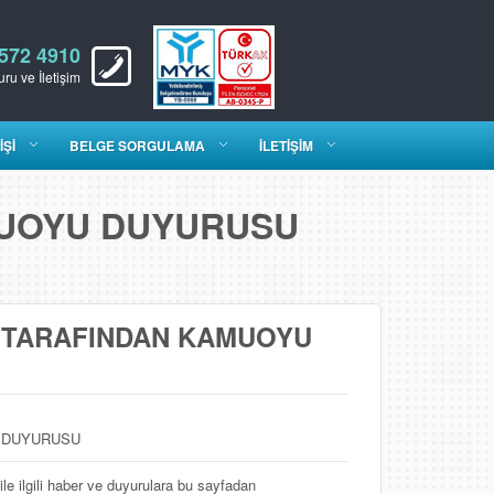
 572 4910
ru ve İletişim
İŞİ
BELGE SORGULAMA
İLETİŞİM
MUOYU DUYURUSU
 TARAFINDAN KAMUOYU
U,DUYURUSU
ile ilgili haber ve duyurulara bu sayfadan