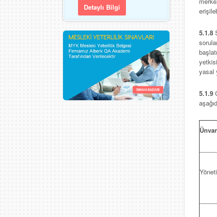
merkez
Detaylı Bilgi
erişile
5.1.8
S
sorula
başlat
yetkis
yasal 
5.1.9
aşağıd
Ünva
Yönet