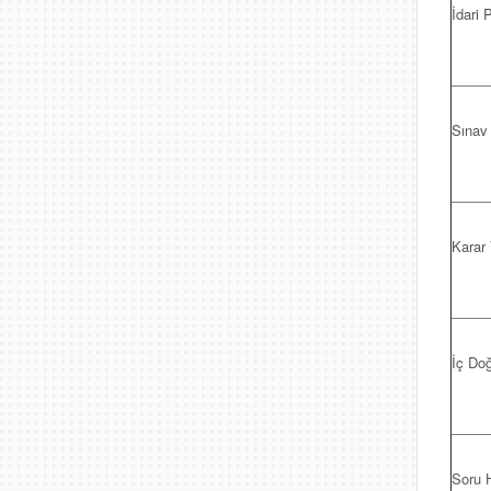
İdari 
Sınav 
Karar 
İç Doğ
Soru H