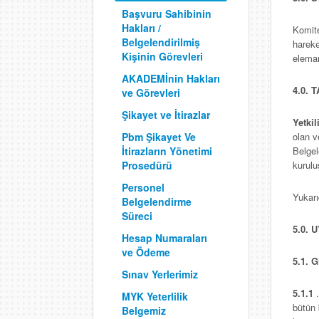
Başvuru Sahibinin
Hakları /
Komite
Belgelendirilmiş
hareke
Kişinin Görevleri
eleman
AKADEMİnin Hakları
4.0. 
ve Görevleri
Şikayet ve İtirazlar
Yetkil
olan v
Pbm Şikayet Ve
Belge
İtirazların Yönetimi
kuruluş
Prosedürü
Personel
Yukarı
Belgelendirme
Süreci
5.0.
Hesap Numaraları
ve Ödeme
5.1. G
Sınav Yerlerimiz
5.1.1
.
MYK Yeterlilik
bütün 
Belgemiz