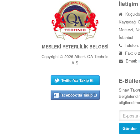
İletişim
Küçükba
Kayışdağı C
Merkezi, No
İstanbul
Telefon:
MESLEKİ YETERLİLİK BELGESİ
Fax: 0 2
Copyright © 2026 Alberk QA Technic
Email:
A.Ş
E-Bülte
Twitter'da Takip Et
Sınav Takv
Facebook'da Takip Et
Belglelendir
bilgilendir
Gönder