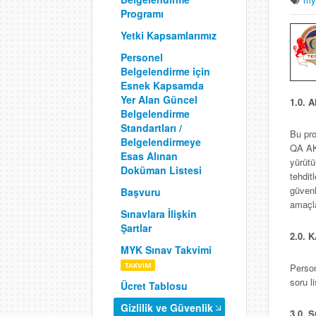
Programı
Yetki Kapsamlarımız
Personel
Belgelendirme için
Esnek Kapsamda
Yer Alan Güncel
1.0. 
Belgelendirme
Standartları /
Bu pro
Belgelendirmeye
QA AKA
Esas Alınan
yürütü
Doküman Listesi
tehdit
güvenl
Başvuru
amaçl
Sınavlara İlişkin
Şartlar
2.0.
MYK Sınav Takvimi
Person
soru l
Ücret Tablosu
Gizlilik ve Güvenlik
3.0.