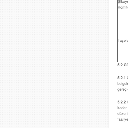
Şikaye
Komit
Taşero
5.2 G
5.2.1
belgel
gereçl
5.2.2
kadar 
düzenl
faaliy