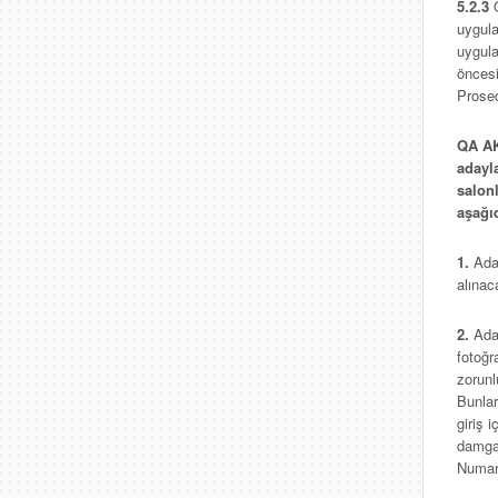
5.2.3
uygula
uygula
öncesi
Prosed
QA AK
adayla
salon
aşağı
1.
Ada
alınaca
2.
Ada
fotoğr
zorunl
Bunlar
giriş 
damga 
Numara