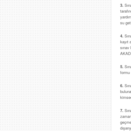
3.
Sın
tarafı
yardım
su get
4.
Sın
kayıt 
sınav 
AKADEM
5.
Sın
formu 
6.
Sın
buluna
kimsed
7.
Sın
zaman
geçmed
dışarı