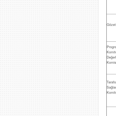
Göze
Progr
Komit
Değer
Komi
Tarafs
Sağl
Komit