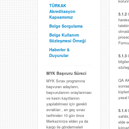
korunm
TÜRKAK
Akreditasyon
5.1.2
Q
Kapsamımız
harek
talebi
Belge Sorgulama
olmada
Belge Kullanım
prosed
Sözleşmesi Örneği
Formun
Haberler &
Duyurular
5.1.3
bilgil
sözleş
MYK Başvuru Süreci
QA AK
MYK Sınav programına
sonras
başvuran adayların,
kişile
başvurularının onaylanması
yasal 
ve kesin kayıtlarının
yapılabilmesi için gerekli
evrakları , en geç sınav
5.1.4
tarihinden 10 gün önce
sahibi
Merkezimize elden ya da
elde e
kargo ile göndermeleri
kılmad