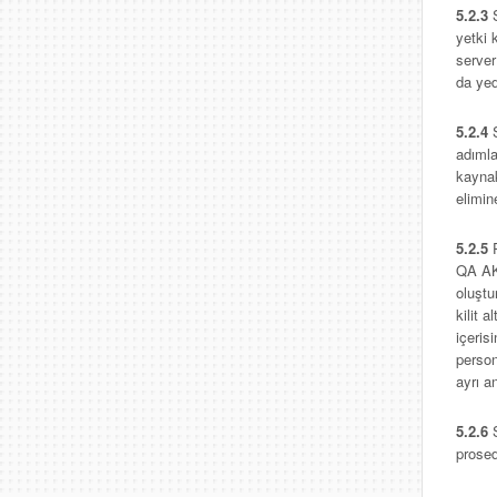
5.2.3
yetki 
server
da yed
5.2.4
adımla
kaynak
elimine
5.2.5
QA AKA
oluştu
kilit 
içeris
person
ayrı a
5.2.6
prosed