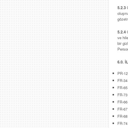
5.2.3
oluşma
gözetm
5.2.4
ve hil
bir gi
Person
6.0. 
PR-1
FR-3
FR-6
FR-7
FR-6
FR-6
FR-6
FR-74