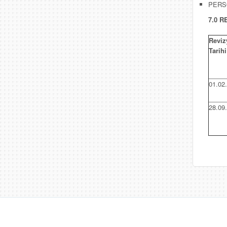
PERS
7.0 
Reviz
Tarihi
01.02
28.09