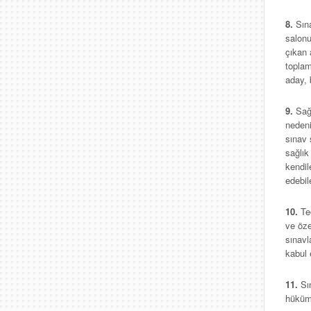
8.
Sın
salonu
çıkan 
toplam
aday, 
9.
Sağ
nedeni
sınav 
sağlık
kendil
edebil
10.
Te
ve öze
sınavl
kabul 
11.
Sı
hüküml