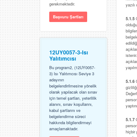
gerekmektedir.
yazılı
Başvuru Şartları
5.1.5
olduğu
bilgil
belgele
edildi
açıkla
12UY0057-3-Isı
isteni
Yalıtımcısı
açıkla
yapıl
Bu program2, (12UY0057-
3) Isı Yalıtımcısı Seviye 3
adayının
5.1.6
belgelendirilmesine yönelik
gizlil
olarak yapılacak olan sınav
Değer
için temel şartları, yeterlilik
person
alanını, sınav koşullarını,
yaptır
kabul şartlarını ve
belgelendirme süreci
5.1.7
Q
hakkında bilgilendirmeyi
person
amaçlamaktadır.
hiçbir