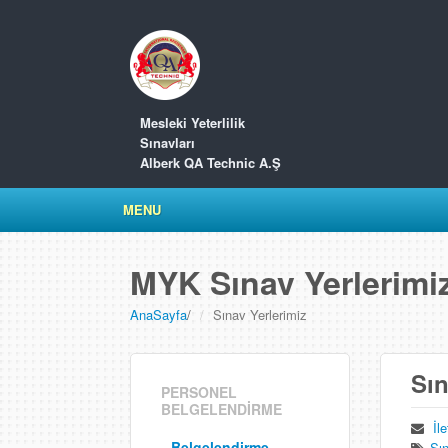
Mesleki Yeterlilik
Sınavları
Alberk QA Technic A.Ş
MENU
MYK Sınav Yerlerimi
AnaSayfa
/
Sınav Yerlerimiz
Sın
PERSONEL
BELGELENDİRME
İl
Belgelendirme
Sın