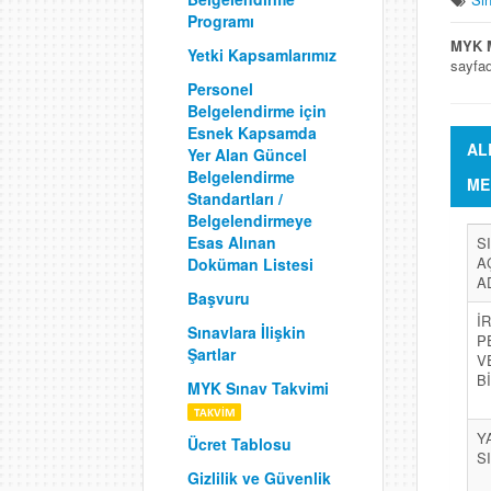
Programı
MYK M
Yetki Kapsamlarımız
sayfad
Personel
Belgelendirme için
Esnek Kapsamda
AL
Yer Alan Güncel
Belgelendirme
ME
Standartları /
Belgelendirmeye
Esas Alınan
S
A
Doküman Listesi
A
Başvuru
İ
Sınavlara İlişkin
P
Şartlar
V
B
MYK Sınav Takvimi
Y
Ücret Tablosu
S
Gizlilik ve Güvenlik