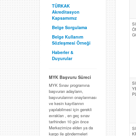
TÜRKAK
Akreditasyon
Kapsamımız
S
Belge Sorgulama
Ö
G
Belge Kullanım
Sözleşmesi Örneği
Haberler &
Duyurular
MYK Başvuru Süreci
S
MYK Sınav programına
Y
başvuran adayların,
P
başvurularının onaylanması
ve kesin kayıtlarının
yapılabilmesi için gerekli
evrakları , en geç sınav
tarihinden 10 gün önce
Merkezimize elden ya da
S
K
kargo ile göndermeleri