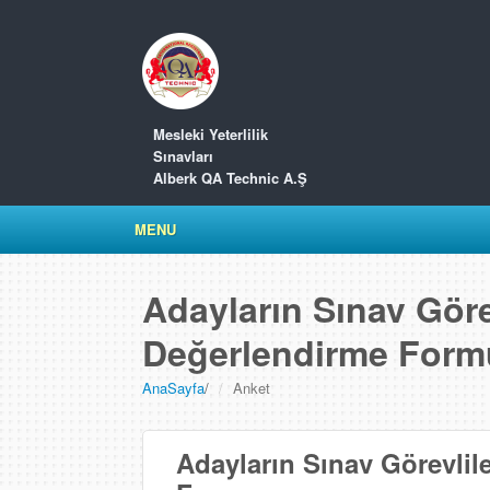
Mesleki Yeterlilik
Sınavları
Alberk QA Technic A.Ş
MENU
Adayların Sınav Görev
Değerlendirme Form
AnaSayfa
/
Anket
Adayların Sınav Görevlil