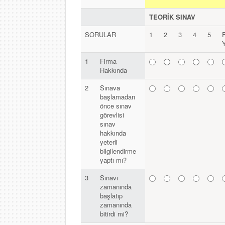
TEORİK SINAV
SORULAR
1
2
3
4
5
1
Firma
Hakkında
2
Sınava
başlamadan
önce sınav
görevlisi
sınav
hakkında
yeterli
bilgilendirme
yaptı mı?
3
Sınavı
zamanında
başlatıp
zamanında
bitirdi mi?