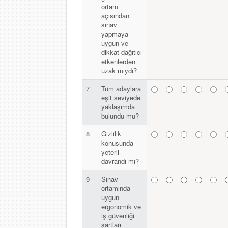
ortam
açısından
sınav
yapmaya
uygun ve
dikkat dağıtıcı
etkenlerden
uzak mıydı?
7
Tüm adaylara
eşit seviyede
yaklaşımda
bulundu mu?
8
Gizlilik
konusunda
yeterli
davrandı mı?
9
Sınav
ortamında
uygun
ergonomik ve
iş güvenliği
şartları