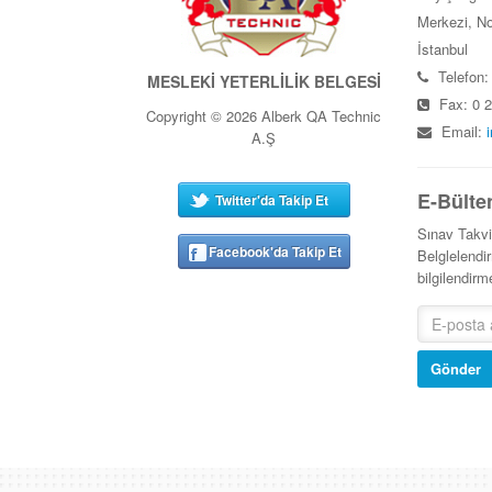
Merkezi, No
İstanbul
Telefon:
MESLEKİ YETERLİLİK BELGESİ
Fax: 0 2
Copyright © 2026 Alberk QA Technic
Email:
A.Ş
E-Bülte
Twitter'da Takip Et
Sınav Takv
Facebook'da Takip Et
Belglelendir
bilgilendir
Gönder