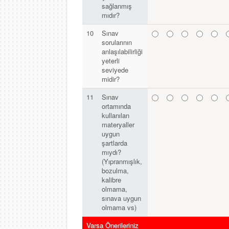
sağlanmış
mıdır?
10
Sınav
sorularının
anlaşılabilirliği
yeterli
seviyede
midir?
11
Sınav
ortamında
kullanılan
materyaller
uygun
şartlarda
mıydı?
(Yıpranmışlık,
bozulma,
kalibre
olmama,
sınava uygun
olmama vs)
Varsa Önerileriniz