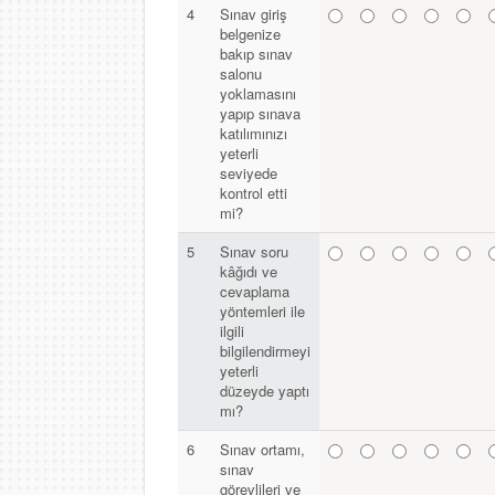
4
Sınav giriş
belgenize
bakıp sınav
salonu
yoklamasını
yapıp sınava
katılımınızı
yeterli
seviyede
kontrol etti
mi?
5
Sınav soru
kâğıdı ve
cevaplama
yöntemleri ile
ilgili
bilgilendirmeyi
yeterli
düzeyde yaptı
mı?
6
Sınav ortamı,
sınav
görevlileri ve