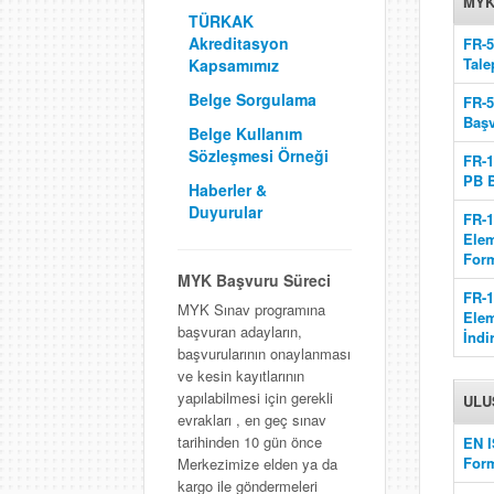
MYK
TÜRKAK
Akreditasyon
FR-5
Tal
Kapsamımız
Belge Sorgulama
FR-5
Başv
Belge Kullanım
Sözleşmesi Örneği
FR-1
PB B
Haberler &
Duyurular
FR-1
Elem
Form
MYK Başvuru Süreci
FR-1
MYK Sınav programına
Elem
başvuran adayların,
İndi
başvurularının onaylanması
ve kesin kayıtlarının
yapılabilmesi için gerekli
ULU
evrakları , en geç sınav
tarihinden 10 gün önce
EN I
Form
Merkezimize elden ya da
kargo ile göndermeleri