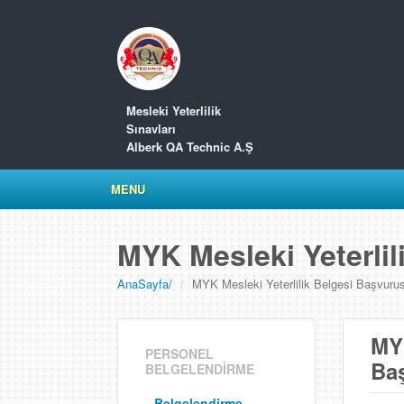
Mesleki Yeterlilik
Sınavları
Alberk QA Technic A.Ş
MENU
MYK Mesleki Yeterlil
AnaSayfa
/
MYK Mesleki Yeterlilik Belgesi Başvuru
MYK
PERSONEL
Ba
BELGELENDİRME
Belgelendirme