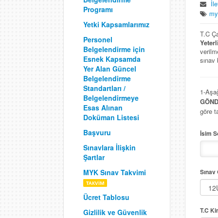
İl
Programı
my
Yetki Kapsamlarımız
T.C Ça
Personel
Yeterl
Belgelendirme için
verilm
Esnek Kapsamda
sınav 
Yer Alan Güncel
Belgelendirme
Standartları /
1-Aşağ
Belgelendirmeye
GÖND
Esas Alınan
göre t
Doküman Listesi
Başvuru
İsim 
Sınavlara İlişkin
Şartlar
MYK Sınav Takvimi
Sınav 
Ücret Tablosu
T.C Ki
Gizlilik ve Güvenlik