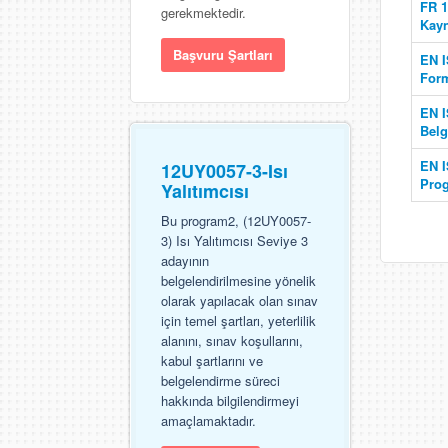
FR 1
gerekmektedir.
Kayn
Başvuru Şartları
EN I
Form
EN I
Belg
EN I
12UY0057-3-Isı
Pro
Yalıtımcısı
Bu program2, (12UY0057-
3) Isı Yalıtımcısı Seviye 3
adayının
belgelendirilmesine yönelik
olarak yapılacak olan sınav
için temel şartları, yeterlilik
alanını, sınav koşullarını,
kabul şartlarını ve
belgelendirme süreci
hakkında bilgilendirmeyi
amaçlamaktadır.