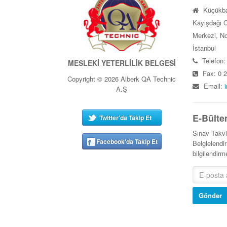
Küçükba
Kayışdağı C
Merkezi, No
İstanbul
Telefon:
MESLEKİ YETERLİLİK BELGESİ
Fax: 0 2
Copyright © 2026 Alberk QA Technic
Email:
A.Ş
E-Bülte
Twitter'da Takip Et
Sınav Takv
Facebook'da Takip Et
Belglelendir
bilgilendir
Gönder