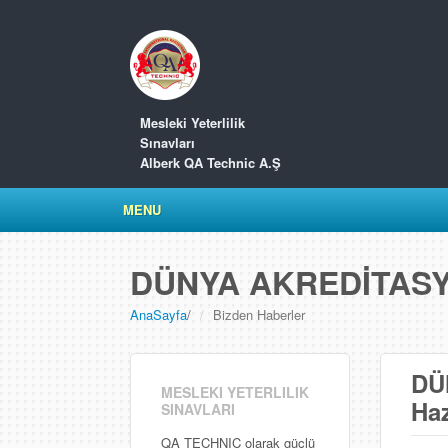
Mesleki Yeterlilik
Sınavları
Alberk QA Technic A.Ş
MENU
DÜNYA AKREDİTASYO
AnaSayfa
/
Bizden Haberler
DÜ
MESLEKI YETERLILIK
Haz
SINAVLARI
QA TECHNIC olarak güçlü