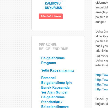
gidermek 
KAMUOYU
yolculukl
DUYURUSU
amaçlaya
Tümünü Listele
politika 
sahiptir.
Daha önc
akredita
politika 
PERSONEL
nasıl yar
BELGELENDİRME
etkinlikl
faaliyetl
Belgelendirme
Daha kaps
Programı
edebilirsi
Yetki Kapsamlarımız
http://ww
Personel
http://ww
Belgelendirme için
http://ww
Esnek Kapsamda
http://w
Yer Alan Güncel
Belgelendirme
Önceki y
Standartları /
bağlantıd
Belgelendirmeye