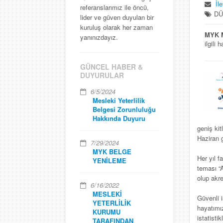
İl
referanslarımız ile öncü,
DÜ
lider ve güven duyulan bir
kuruluş olarak her zaman
MYK Me
yanınızdayız.
ilgili
GÜNCEL HABER &
DUYURULAR
6/5/2024
Mesleki Yeterlilik
Belgesi Zorunluluğu
Hakkında Duyuru
geniş kit
Haziran 
7/29/2024
MYK BELGE
Her yıl f
YENİLEME
teması “
olup akre
6/16/2022
MESLEKİ
Güvenli i
YETERLİLİK
hayatımı
KURUMU
istatisti
TARAFINDAN