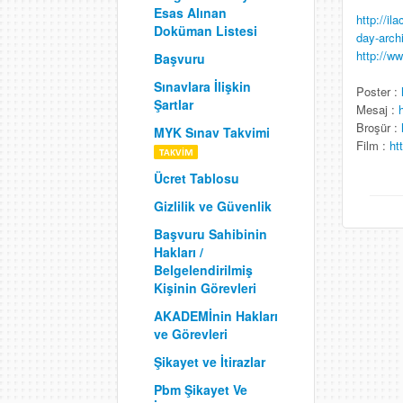
Esas Alınan
http://il
Doküman Listesi
day-arch
http://w
Başvuru
Sınavlara İlişkin
Poster :
Şartlar
Mesaj :
Broşür :
MYK Sınav Takvimi
Film :
ht
Ücret Tablosu
Gizlilik ve Güvenlik
Başvuru Sahibinin
Hakları /
Belgelendirilmiş
Kişinin Görevleri
AKADEMİnin Hakları
ve Görevleri
Şikayet ve İtirazlar
Pbm Şikayet Ve