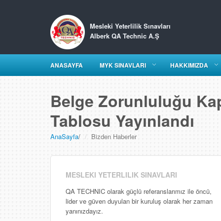
Mesleki Yeterlilik Sınavları
Alberk QA Technic A.Ş
ANASAYFA
MYK SINAVLARI
HAKKIMIZDA
Belge Zorunluluğu Kap
Tablosu Yayınlandı
AnaSayfa
/
Bizden Haberler
MESLEKI YETERLILIK SINAVLARI
QA TECHNIC olarak güçlü referanslarımız ile öncü,
lider ve güven duyulan bir kuruluş olarak her zaman
yanınızdayız.