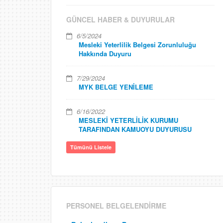
GÜNCEL HABER & DUYURULAR
6/5/2024
Mesleki Yeterlilik Belgesi Zorunluluğu
Hakkında Duyuru
7/29/2024
MYK BELGE YENİLEME
6/16/2022
MESLEKİ YETERLİLİK KURUMU
TARAFINDAN KAMUOYU DUYURUSU
Tümünü Listele
PERSONEL BELGELENDİRME