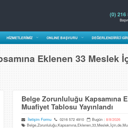
(0) 216
Başvu
HİZMETLERİMİZ
ONLINE BAŞVURU
DEĞERLENDİRİCİ GİR
samına Eklenen 33 Meslek İç
Belge Zorunluluğu Kapsamına Ek
Muafiyet Tablosu Yayınlandı
İletişim Formu
0216 572 4910
Bugün :
8/8/2026
Belge,Zorunluluğu,Kapsamına,Eklenen,33,Meslek,İçin,de,Muaf