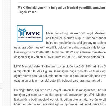
MYK Mesleki yeterlilik belgesi ve Mesleki yeterlilik sınavları
ulaşabilirsiniz.
Malumları olduğu üzere 5544 sayılı Mesleki 
çok tehlikeli işlerden olup, Kurumca standa
belirtilen mesleklerde, tebliğin yayım tarih
esaslara göre meslekî yeterlilik belgesine sahip olmayan kişiler ç
Bakanlığımızca 26/09/2017 tarihli ve 30192 sayılı Resmî Gazete’de
çalışanlar için verilen 12 aylık süre 25.09.2018 tarihinde dolacaktır.
MYK Mesleki Yeterlilik Belgesi zorunluluğunda 5/6/1986 tarihli ve 
almış olanlar ile Millî Eğitim Bakanlığına bağlı meslekî ve teknik eğ
eğitim veren okul ve bölümlerinden mezun olup, diplomalarında veya 
çalıştırılanlar için meslekî yeterlilik belgesi şartı aranmamaktadır.
Bu doğrultuda, Çalışma ve Sosyal Güvenlik Bakanlığımızca 26/09/2
tebliğde yer alan 33 meslekte çalışmak isteyenler için MYK Mesleki Y
Bakanlığına bağlı meslekî ve teknik eğitim okullarından ve üniversi
bölümlerinden alınan mesleki eğitim diploması haricindeki kurs bitirme