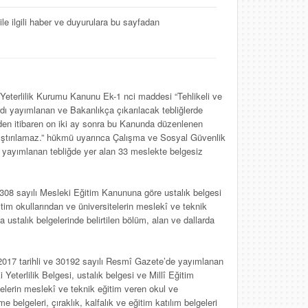
ile ilgili haber ve duyurulara bu sayfadan
Yeterlilik Kurumu Kanunu Ek-1 nci maddesi “Tehlikeli ve
rdı yayımlanan ve Bakanlıkça çıkarılacak tebliğlerde
inden itibaren on iki ay sonra bu Kanunda düzenlenen
alıştırılamaz.” hükmü uyarınca Çalışma ve Sosyal Güvenlik
 yayımlanan tebliğde yer alan 33 meslekte belgesiz
3308 sayılı Mesleki Eğitim Kanununa göre ustalık belgesi
itim okullarından ve üniversitelerin meslekî ve teknik
ustalık belgelerinde belirtilen bölüm, alan ve dallarda
017 tarihli ve 30192 sayılı Resmî Gazete’de yayımlanan
eterlilik Belgesi, ustalık belgesi ve Millî Eğitim
telerin meslekî ve teknik eğitim veren okul ve
 belgeleri, çıraklık, kalfalık ve eğitim katılım belgeleri