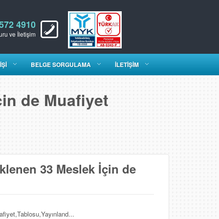
 572 4910
ru ve İletişim
İŞİ
BELGE SORGULAMA
İLETİŞİM
in de Muafiyet
lenen 33 Meslek İçin de
iyet,Tablosu,Yayınland...