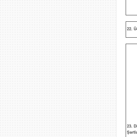
22. Ü
23. D
Şartl