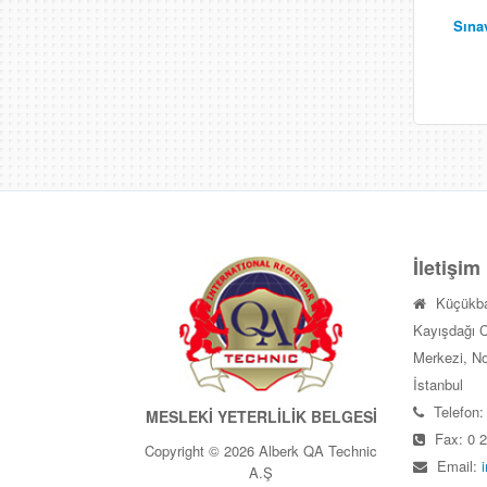
Sına
İletişim
Küçükba
Kayışdağı C
Merkezi, No
İstanbul
Telefon:
MESLEKİ YETERLİLİK BELGESİ
Fax: 0 2
Copyright © 2026 Alberk QA Technic
Email:
A.Ş