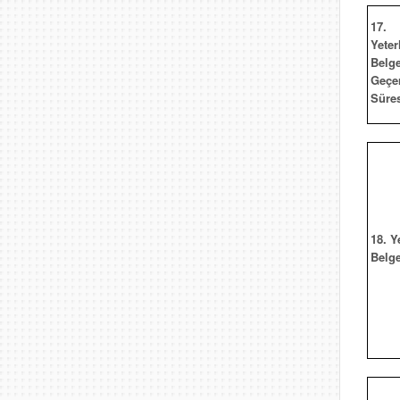
17.
Yeterl
Belge
Geçer
Süre
18. Y
Belg