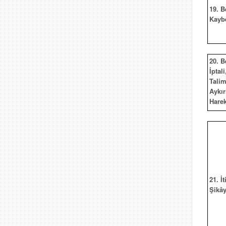
19. B
Kayb
20. B
İptali
Talim
Aykır
Harek
21. İt
Şikây