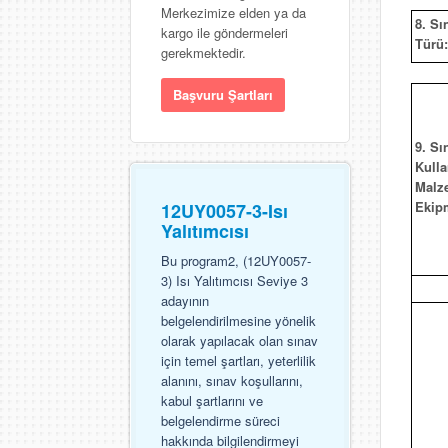
Merkezimize elden ya da
8. Sı
kargo ile göndermeleri
Türü:
gerekmektedir.
Başvuru Şartları
9. Sı
Kulla
Malz
Ekip
12UY0057-3-Isı
Yalıtımcısı
Bu program2, (12UY0057-
3) Isı Yalıtımcısı Seviye 3
adayının
belgelendirilmesine yönelik
olarak yapılacak olan sınav
için temel şartları, yeterlilik
alanını, sınav koşullarını,
kabul şartlarını ve
belgelendirme süreci
hakkında bilgilendirmeyi