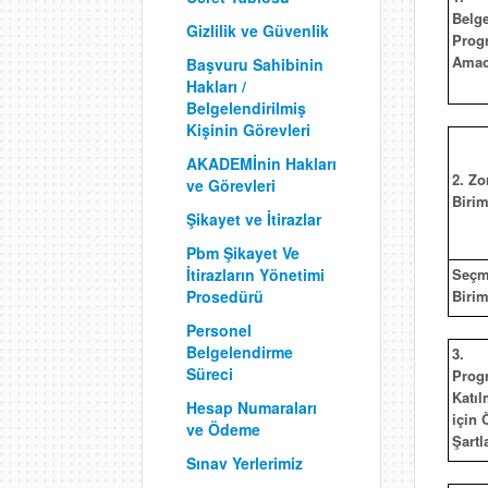
Belg
Gizlilik ve Güvenlik
Prog
Amac
Başvuru Sahibinin
Hakları /
Belgelendirilmiş
Kişinin Görevleri
AKADEMİnin Hakları
2. Zo
ve Görevleri
Birim
Şikayet ve İtirazlar
Pbm Şikayet Ve
Seçm
İtirazların Yönetimi
Birim
Prosedürü
Personel
Belgelendirme
3.
Süreci
Prog
Katı
Hesap Numaraları
için 
ve Ödeme
Şartl
Sınav Yerlerimiz