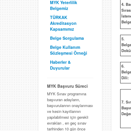
MYK Yeterlilik
4. Ba
Belgemiz
Sıras
İsten
TÜRKAK
Belge
Akreditasyon
Kapsamımız
Belge Sorgulama
5.
Belg
Belge Kullanım
Dokü
Sözleşmesi Örneği
Haberler &
6.
Duyurular
Belg
Dili:
MYK Başvuru Süreci
MYK Sınav programına
başvuran adayların,
7. Sı
başvurularının onaylanması
Başv
ve kesin kayıtlarının
Değer
yapılabilmesi için gerekli
evrakları , en geç sınav
tarihinden 10 gün önce