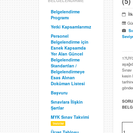
(5)
BELGELENDİRME
Belgelendirme
İl
Programı
Gün
Yetki Kapsamlarımız
Sı
Personel
Seviye
Belgelendirme için
Esnek Kapsamda
Yer Alan Güncel
17UY03
Belgelendirme
aşağıd
Standartları /
Sınav 
Belgelendirmeye
kesin 
Esas Alınan
tarihi
Doküman Listesi
gönder
Başvuru
SORU
Sınavlara İlişkin
BELG
Şartlar
MYK Sınav Takvimi
1.
Ücret Tablosu