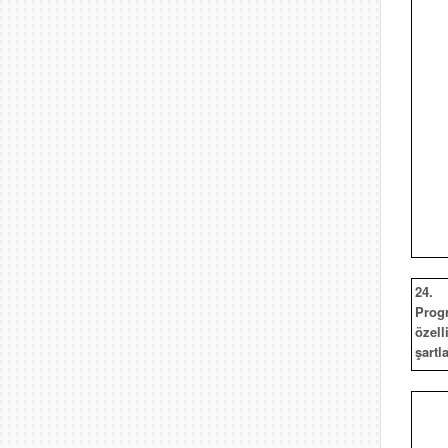
24.
Prog
özelli
şartla