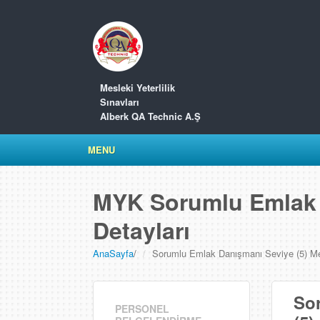
Mesleki Yeterlilik
Sınavları
Alberk QA Technic A.Ş
MENU
MYK Sorumlu Emlak 
Detayları
AnaSayfa
/
Sorumlu Emlak Danışmanı Seviye (5) Mesl
So
PERSONEL