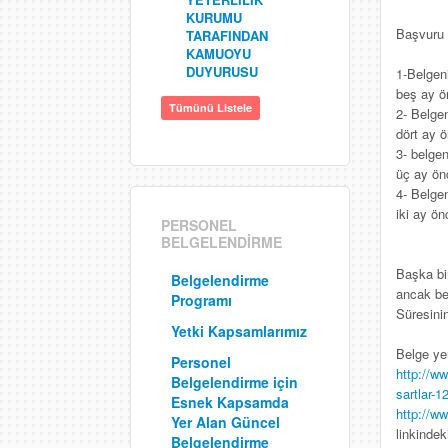
KURUMU
Başvuru
TARAFINDAN
KAMUOYU
DUYURUSU
1-Belgeni
beş ay ö
Tümünü Listele
2- Belgen
dört ay 
3- belgen
üç ay ön
4- Belgen
iki ay ön
PERSONEL
BELGELENDİRME
Başka bi
Belgelendirme
ancak bel
Programı
Süresini
Yetki Kapsamlarımız
Belge yen
Personel
http://w
Belgelendirme için
sartlar-1
Esnek Kapsamda
http://w
Yer Alan Güncel
linkindek
Belgelendirme