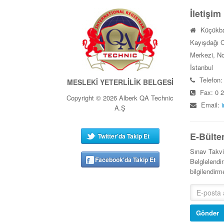
İletişim
Küçükba
Kayışdağı C
Merkezi, No
İstanbul
Telefon:
MESLEKİ YETERLİLİK BELGESİ
Fax: 0 2
Copyright © 2026 Alberk QA Technic
Email:
A.Ş
E-Bülte
Twitter'da Takip Et
Sınav Takv
Facebook'da Takip Et
Belglelendir
bilgilendir
Gönder