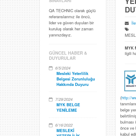
YE
SINAVLARI
DU
QA TECHNIC olarak güçlü
referanslarımız ile öncü,
lider ve güven duyulan bir
İl
kuruluş olarak her zaman
yanınızdayız.
MESL
MYK Me
GÜNCEL HABER &
ilgili
DUYURULAR
6/5/2024
Mesleki Yeterlilik
Belgesi Zorunluluğu
Hakkında Duyuru
(
http://w
7/29/2024
tanımlan
MYK BELGE
belge ye
YENİLEME
belirtilm
bulması 
6/16/2022
önce ve b
MESLEKİ
kabul ed
YETERLİLİK