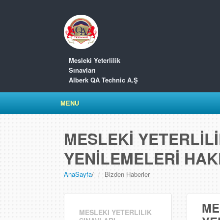
Mesleki Yeterlilik
Sınavları
Alberk QA Technic A.Ş
MENU
MESLEKİ YETERLİLİ
YENİLEMELERİ HA
AnaSayfa
/
Bizden Haberler
ME
MESLEKI YETERLILIK