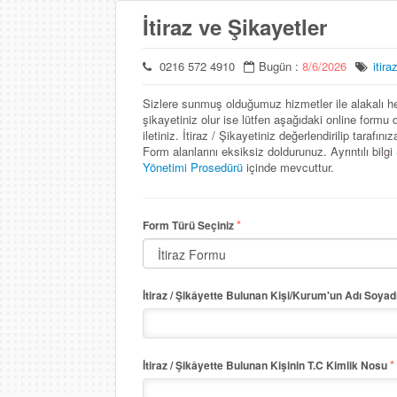
İtiraz ve Şikayetler
0216 572 4910
Bugün :
8/6/2026
itira
Sizlere sunmuş olduğumuz hizmetler ile alakalı her
şikayetiniz olur ise lütfen aşağıdaki online formu 
iletiniz. İtiraz / Şikayetiniz değerlendirilip tarafınıza
Form alanlarını eksiksiz doldurunuz. Ayrıntılı bilgi
Yönetimi Prosedürü
içinde mevcuttur.
*
Form Türü Seçiniz
İtiraz / Şikâyette Bulunan Kişi/Kurum'un Adı Soyad
*
İtiraz / Şikâyette Bulunan Kişinin T.C Kimlik Nosu