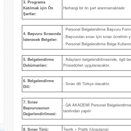
3. Programa
Katılmak için Ön
Herhangi bir ön şart aranmamaktadır.
Şartlar:
- Personel Belgelendirme Başvuru Form
4. Başvuru Sırasında
- Başvurulan sınav için sınav ücretinin ya
İstenecek Belgeler:
- Personel Belgelendirme Belge Kullan
5. Belgelendirme
- Adayların belgelendirilmesinde, ilgili
Dokümanları:
Prosedürleri uygulanacaktır.
6. Belgelendirme
- Sınav dili Türkçe olacaktır.
Dili:
7. Sınav
- QA AKADEMİ Personel Belgelendirme M
Başvurusunun
tarafından yapılır
Değerlendirilmesi:
8. Sınav Türü:
Teorik + Pratik (Uygulama)