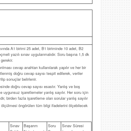
vında A1 birimi 25 adet, B1 biriminde 10 adet, B2
çmeli yazılı sınav uygulanmalıdır. Soru başına 1,5 dk
 gerekir.
rılması cevap anahtarı kullanılarak yapılır ve her bir
retlenmiş doğru cevap sayısı tespit edilerek, veriler
lip sonuçlar belirlenir.
esinde doğru cevap sayısı esastır. Yanlış ve boş
e uygunsuz işaretlemeler yanlış sayılır. Her soru için
ir, birden fazla işaretleme olan sorular yanlış sayılır
 ölçülmesi öngörülen tüm bilgi ifadelerini ölçebilecek
Sınav
Başarım
Soru
Sınav Süresi