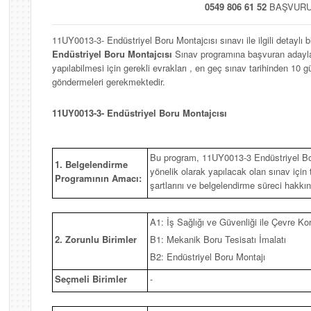
0549 806 61 52
BAŞVURU 
11UY0013-3- Endüstriyel Boru Montajcısı sınavı ile ilgili detaylı b
Endüstriyel Boru Montajcısı
Sınav programına başvuran adaylar
yapılabilmesi için gerekli evrakları , en geç sınav tarihinden 10
göndermeleri gerekmektedir.
11UY0013-3- Endüstriyel Boru Montajcısı
Bu program, 11UY0013-3 Endüstriyel Bor
1. Belgelendirme
yönelik olarak yapılacak olan sınav için te
Programının Amacı:
şartlarını ve belgelendirme süreci hakkı
A1: İş Sağlığı ve Güvenliği ile Çevre K
2. Zorunlu Birimler
B1: Mekanik Boru Tesisatı İmalatı
B2: Endüstriyel Boru Montajı
Seçmeli Birimler
-