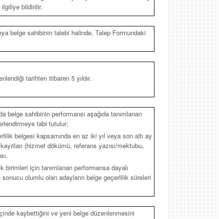
iliye bildirilir.
veya belge sahibinin talebi halinde, Talep Formundaki
nlendiği tarihten itibaren 5 yıldır.
nunda belge sahibinin performansı aşağıda tanımlanan
rlendirmeye tabi tutulur;
terlilik belgesi kapsamında en az iki yıl veya son altı ay
n kayıtları (hizmet dökümü, referans yazısı/mektubu,
sı,
lik birimleri için tanımlanan performansa dayalı
 sonucu olumlu olan adayların belge geçerlilik süreleri
 içinde kaybettiğini ve yeni belge düzenlenmesini