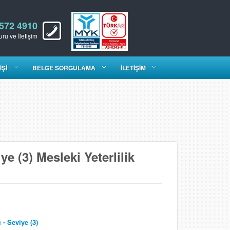
 572 4910
ru ve İletişim
İŞİ
BELGE SORGULAMA
İLETİŞİM
e (3) Mesleki Yeterlilik
- Seviye (3)