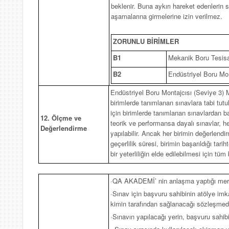
beklenir. Buna aykırı hareket edenlerin s
aşamalarına girmelerine izin verilmez.
ZORUNLU BİRİMLER
B1
Mekanik Boru Tesisat
B2
Endüstriyel Boru Mon
Endüstriyel Boru Montajcısı (Seviye 3) M
birimlerde tanımlanan sınavlara tabi tutul
için birimlerde tanımlanan sınavlardan başa
12. Ölçme ve
teorik ve performansa dayalı sınavlar, her 
Değerlendirme
yapılabilir. Ancak her birimin değerlendir
geçerlilik süresi, birimin başarıldığı tarihte
bir yeterliliğin elde edilebilmesi için tüm
·QA AKADEMİ’ nin anlaşma yaptığı mer
·Sınav için başvuru sahibinin atölye imkâ
kimin tarafından sağlanacağı sözleşmede b
·Sınavın yapılacağı yerin, başvuru sahi