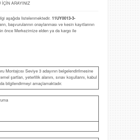
İÇİN ARAYINIZ
ilgi aşağıda listelenmektedir.
11UY0013-3-
ın, başvurularının onaylanması ve kesin kayıtlarının
 gün önce Merkezimize elden ya da kargo ile
u Montajcısı Seviye 3 adayının belgelendirilmesine
mel şartları, yeterlilik alanını, sınav koşullarını, kabul
nda bilgilendirmeyi amaçlamaktadır.
oruma