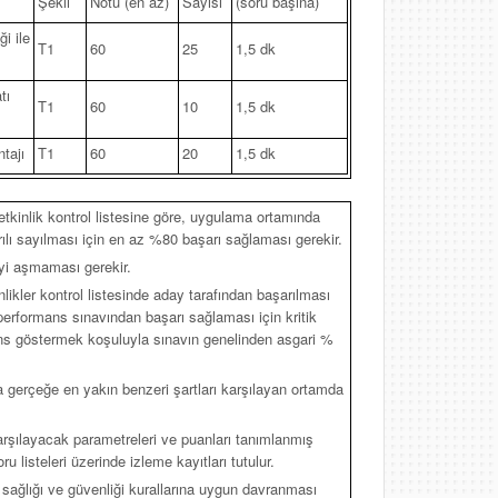
Şekli
Notu (en az)
Sayısı
(soru başına)
i ile
T1
60
25
1,5 dk
tı
T1
60
10
1,5 dk
tajı
T1
60
20
1,5 dk
yetkinlik kontrol listesine göre, uygulama ortamında
rılı sayılması için en az %80 başarı sağlaması gerekir.
eyi aşmaması gerekir.
nlikler kontrol listesinde aday tarafından başarılması
, performans sınavından başarı sağlaması için kritik
ns göstermek koşuluyla sınavın genelinden asgari %
gerçeğe en yakın benzeri şartları karşılayan ortamda
 karşılayacak parametreleri ve puanları tanımlanmış
u listeleri üzerinde izleme kayıtları tutulur.
 sağlığı ve güvenliği kurallarına uygun davranması