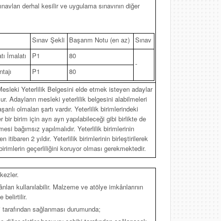
ınavları derhal kesilir ve uygulama sınavının diğer
Sınav Şekli
Başarım Notu (en az)
Sınav
ı İmalatı
P1
80
-
tajı
P1
80
esleki Yeterlilik Belgesini elde etmek isteyen adaylar
ur. Adayların mesleki yeterlilik belgesini alabilmeleri
rılı olmaları şartı vardır. Yeterlilik birimlerindeki
bir birim için ayrı ayrı yapılabileceği gibi birlikte de
mesi bağımsız yapılmalıdır. Yeterlilik birimlerinin
n itibaren 2 yıldır. Yeterlilik birimlerinin birleştirilerek
 birimlerin geçerliliğini koruyor olması gerekmektedir.
kezler.
nları kullanılabilir. Malzeme ve atölye imkânlarının
elirtilir.
bi tarafından sağlanması durumunda;