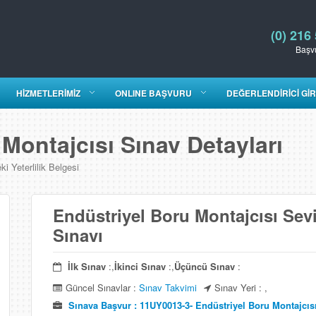
(0) 216
Başvu
HİZMETLERİMİZ
ONLINE BAŞVURU
DEĞERLENDİRİCİ GİR
Montajcısı Sınav Detayları
i Yeterlilik Belgesi
Endüstriyel Boru Montajcısı Seviy
Sınavı
İlk Sınav
:,
İkinci Sınav
:,
Üçüncü Sınav
:
Güncel Sınavlar :
Sınav Takvimi
Sınav Yeri : ,
Sınava Başvur : 11UY0013-3- Endüstriyel Boru Montajcısı 