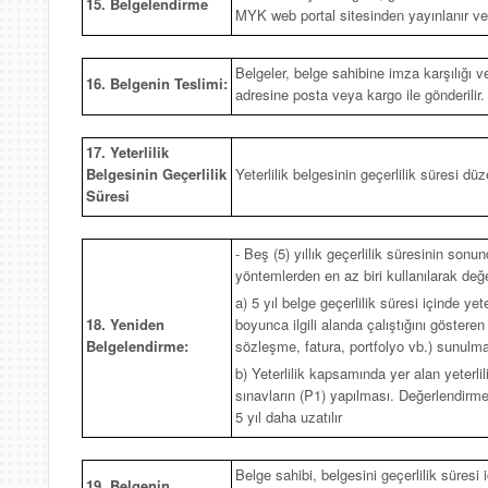
15. Belgelendirme
MYK web portal sitesinden yayınlanır ve ilg
Belgeler, belge sahibine imza karşılığı 
16. Belgenin Teslimi:
adresine posta veya kargo ile gönderilir.
17. Yeterlilik
Belgesinin Geçerlilik
Yeterlilik belgesinin geçerlilik süresi düze
Süresi
- Beş (5) yıllık geçerlilik süresinin so
yöntemlerden en az biri kullanılarak değe
a) 5 yıl belge geçerlilik süresi içinde ye
18. Yeniden
boyunca ilgili alanda çalıştığını göstere
Belgelendirme:
sözleşme, fatura, portfolyo vb.) sunulma
b) Yeterlilik kapsamında yer alan yeterli
sınavların (P1) yapılması. Değerlendirme
5 yıl daha uzatılır
Belge sahibi, belgesini geçerlilik süresi
19. Belgenin