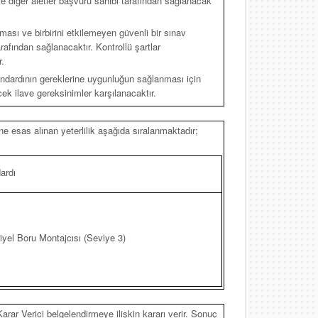
e diğer aletler başvuru sahibi tarafından sağlanacak
ınması ve birbirini etkilemeyen güvenli bir sınav
afından sağlanacaktır. Kontrollü şartlar
.
andardının gereklerine uygunluğun sağlanması için
k ilave gereksinimler karşılanacaktır.
e esas alınan yeterlilik aşağıda sıralanmaktadır;
ardı
yel Boru Montajcısı (Seviye 3)
arar Verici belgelendirmeye ilişkin kararı verir. Sonuç