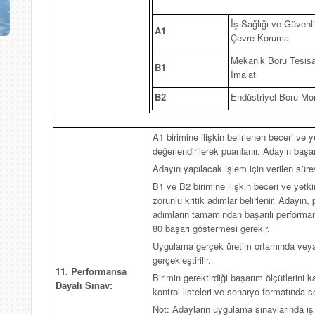
İş Sağlığı ve Güvenliğ
A1
Çevre Koruma
Mekanik Boru Tesisa
B1
İmalatı
B2
Endüstriyel Boru Mon
A1 birimine ilişkin belirlenen beceri ve 
değerlendirilerek puanlanır. Adayın başa
Adayın yapılacak işlem için verilen sür
B1 ve B2 birimine ilişkin beceri ve yetki
zorunlu kritik adımlar belirlenir. Adayın
adımların tamamından başarılı performa
80 başarı göstermesi gerekir.
Uygulama gerçek üretim ortamında veya 
gerçekleştirilir.
11. Performansa
Birimin gerektirdiği başarım ölçütlerini
Dayalı Sınav:
kontrol listeleri ve senaryo formatında sor
Not: Adayların uygulama sınavlarında iş