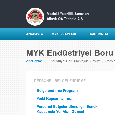
Mesleki Yeterlilik Sınavları
Alberk QA Technic A.Ş
ANASAYFA
MYK SINAVLARI
HAKKIMIZDA
MYK Endüstriyel Boru 
AnaSayfa
/
Endüstriyel Boru Montajcısı Seviye (3) Meslek
PERSONEL BELGELENDİRME
Belgelendirme Programı
Yetki Kapsamlarımız
Personel Belgelendirme için Esnek
Kapsamda Yer Alan Güncel