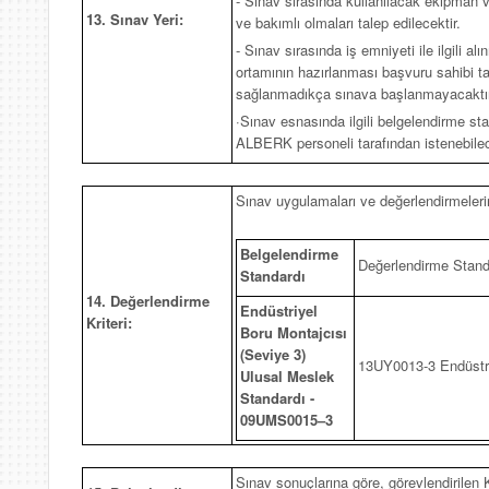
- Sınav sırasında kullanılacak ekipman v
13. Sınav Yeri:
ve bakımlı olmaları talep edilecektir.
- Sınav sırasında iş emniyeti ile ilgili al
ortamının hazırlanması başvuru sahibi tar
sağlanmadıkça sınava başlanmayacaktır
·Sınav esnasında ilgili belgelendirme st
ALBERK personeli tarafından istenebilece
Sınav uygulamaları ve değerlendirmelerin
Belgelendirme
Değerlendirme Stand
Standardı
14. Değerlendirme
Endüstriyel
Kriteri:
Boru Montajcısı
(Seviye 3)
13UY0013-3 Endüstri
Ulusal Meslek
Standardı -
09UMS0015–3
Sınav sonuçlarına göre, görevlendirilen K