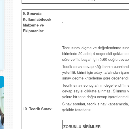
9. Sınavda
Kullanılabilecek
-
Malzeme ve
Ekipmanlar:
Teori sınav ölçme ve değerlendirme sına
biriminde 20 adet; 4 seçenekli çoktan se
süre verilir, başarı için %60 doğru cevap
Teorik sınav cevap kâğıtlarının puanlandı
yeterlilik birimi için aday tarafından işa
sınav geçme kriterlerine göre değerlendiri
Teorik sınav sonuçlarının değerlendirilm
cevap sayısı dikkate alınmaz. Silinmiş v
yalnız bir tane doğru cevap işaretlenmelid
Sınav soruları, teorik sınav kapsamında,
10. Teorik Sınav:
şekilde tasarlanır.
ZORUNLU BİRİMLER