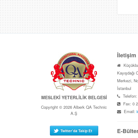
İletişim
Küçükba
Kayışdağı C
Merkezi, No
İstanbul
Telefon:
MESLEKİ YETERLİLİK BELGESİ
Fax: 0 2
Copyright © 2026 Alberk QA Technic
Email:
A.Ş
E-Bülte
Twitter'da Takip Et