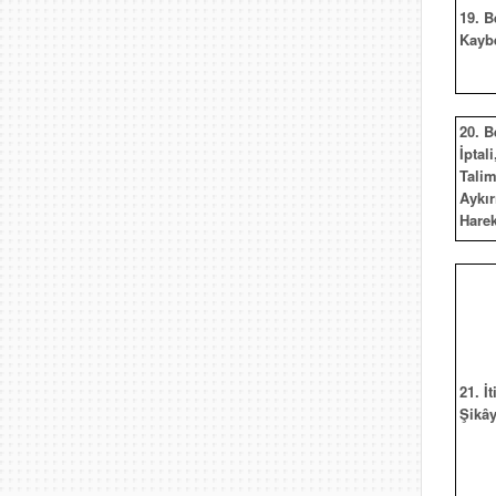
19. B
Kayb
20. B
İptali
Talim
Aykır
Harek
21. İt
Şikây