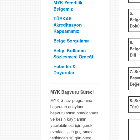
MYK Yeterlilik
Belgemiz
5.
TÜRKAK
Belg
Akreditasyon
Dokü
Kapsamımız
Belge Sorgulama
6.
Belg
Belge Kullanım
Dili
Sözleşmesi Örneği
Haberler &
7. Sı
Duyurular
Başv
Değer
MYK Başvuru Süreci
MYK Sınav programına
8. Sı
başvuran adayların,
Türü
başvurularının onaylanması
ve kesin kayıtlarının
yapılabilmesi için gerekli
evrakları , en geç sınav
tarihinden 10 gün önce