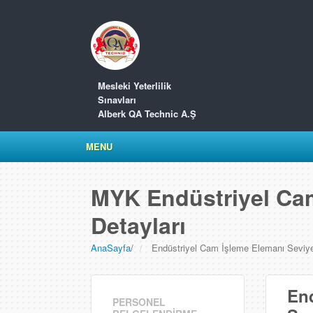
Mesleki Yeterlilik
Sınavları
Alberk QA Technic A.Ş
MENU
MYK Endüstriyel Cam
Detayları
AnaSayfa
/
Endüstriyel Cam İşleme Elemanı Seviye (
End
PERSONEL