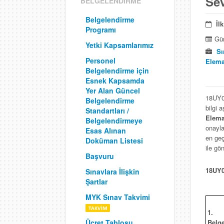
Sev
BELGELENDİRME
Belgelendirme
İl
Programı
Gün
Yetki Kapsamlarımız
Sı
Personel
Eleman
Belgelendirme için
Esnek Kapsamda
Yer Alan Güncel
18UY03
Belgelendirme
bilgi 
Standartları /
Elem
Belgelendirmeye
onayla
Esas Alınan
en geç
Doküman Listesi
ile gö
Başvuru
18UY0
Sınavlara İlişkin
Şartlar
MYK Sınav Takvimi
1.
Belg
Ücret Tablosu