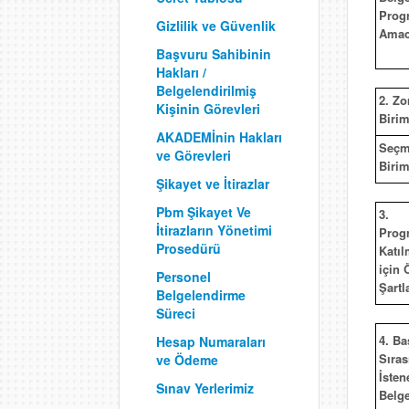
Prog
Gizlilik ve Güvenlik
Amac
Başvuru Sahibinin
Hakları /
Belgelendirilmiş
2. Zo
Kişinin Görevleri
Birim
AKADEMİnin Hakları
Seçm
ve Görevleri
Birim
Şikayet ve İtirazlar
Pbm Şikayet Ve
3.
İtirazların Yönetimi
Prog
Prosedürü
Katı
için 
Personel
Şartl
Belgelendirme
Süreci
4. Ba
Hesap Numaraları
Sıras
ve Ödeme
İsten
Sınav Yerlerimiz
Belge