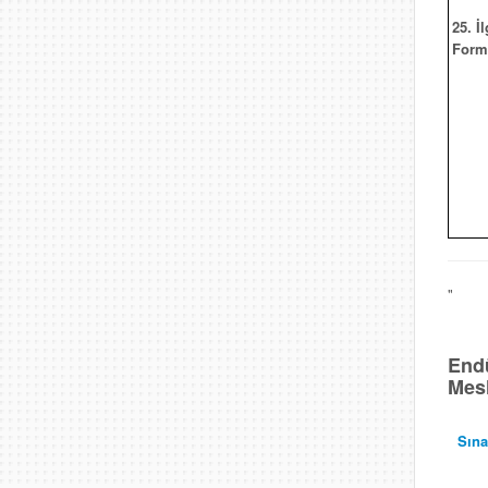
25. İl
Form
"
Endü
Mesl
Sına