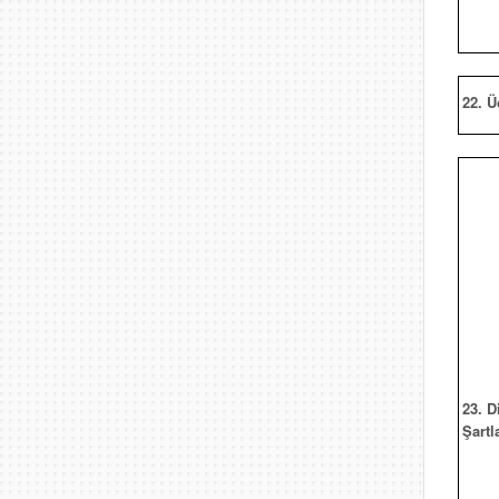
22. Ü
23. D
Şartl