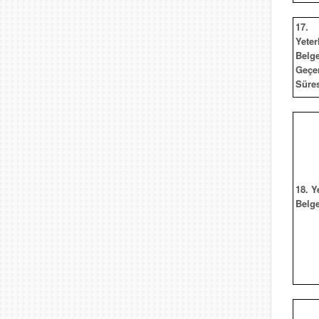
17.
Yeterl
Belge
Geçer
Süre
18. Y
Belg