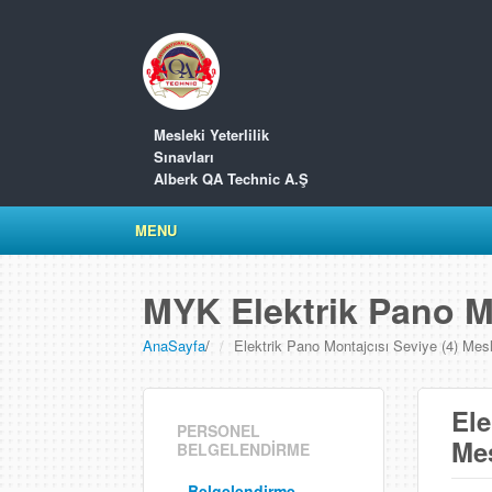
Mesleki Yeterlilik
Sınavları
Alberk QA Technic A.Ş
MENU
MYK Elektrik Pano Mo
AnaSayfa
/
Elektrik Pano Montajcısı Seviye (4) Mesle
Ele
PERSONEL
Mes
BELGELENDİRME
Belgelendirme