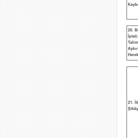
Kayb
20. B
İptali
Talim
Aykır
Harek
21. İt
Şikây