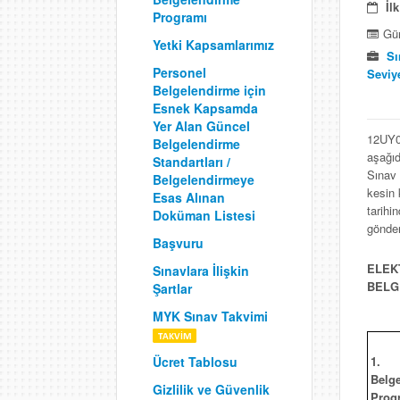
İl
Programı
Gün
Yetki Kapsamlarımız
Sı
Personel
Seviye
Belgelendirme için
Esnek Kapsamda
Yer Alan Güncel
12UY00
Belgelendirme
aşağıd
Standartları /
Sınav 
Belgelendirmeye
kesin 
Esas Alınan
tarihi
Doküman Listesi
gönder
Başvuru
ELEK
Sınavlara İlişkin
BELG
Şartlar
MYK Sınav Takvimi
1.
Ücret Tablosu
Belg
Gizlilik ve Güvenlik
Prog