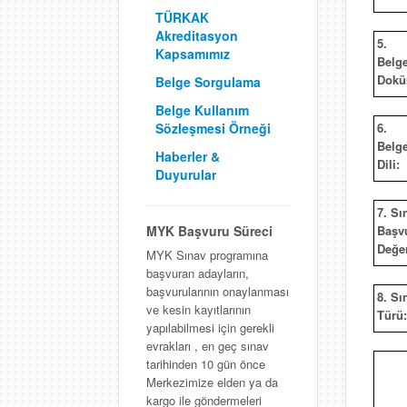
TÜRKAK
Akreditasyon
5.
Kapsamımız
Belg
Dokü
Belge Sorgulama
Belge Kullanım
6.
Sözleşmesi Örneği
Belg
Haberler &
Dili:
Duyurular
7. Sı
Başv
MYK Başvuru Süreci
Değer
MYK Sınav programına
başvuran adayların,
başvurularının onaylanması
8. Sı
ve kesin kayıtlarının
Türü:
yapılabilmesi için gerekli
evrakları , en geç sınav
tarihinden 10 gün önce
Merkezimize elden ya da
kargo ile göndermeleri