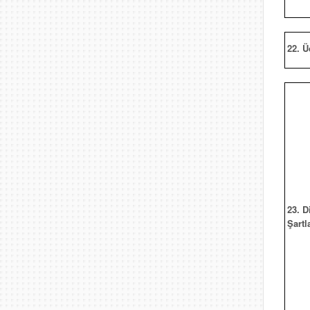
22. Ü
23. D
Şartl