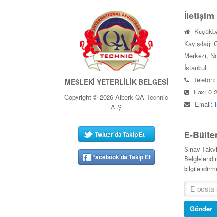
İletişim
Küçükba
Kayışdağı C
Merkezi, No
İstanbul
Telefon:
MESLEKİ YETERLİLİK BELGESİ
Fax: 0 2
Copyright © 2026 Alberk QA Technic
Email:
A.Ş
E-Bülte
Twitter'da Takip Et
Sınav Takv
Facebook'da Takip Et
Belglelendir
bilgilendir
Gönder