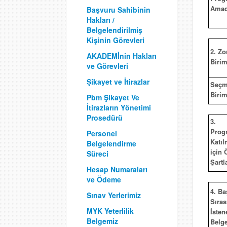
Amac
Başvuru Sahibinin
Hakları /
Belgelendirilmiş
Kişinin Görevleri
2. Zo
AKADEMİnin Hakları
Birim
ve Görevleri
Şikayet ve İtirazlar
Seçm
Birim
Pbm Şikayet Ve
İtirazların Yönetimi
Prosedürü
3.
Prog
Personel
Katı
Belgelendirme
için 
Süreci
Şartl
Hesap Numaraları
ve Ödeme
4. Ba
Sınav Yerlerimiz
Sıras
MYK Yeterlilik
İsten
Belgemiz
Belge