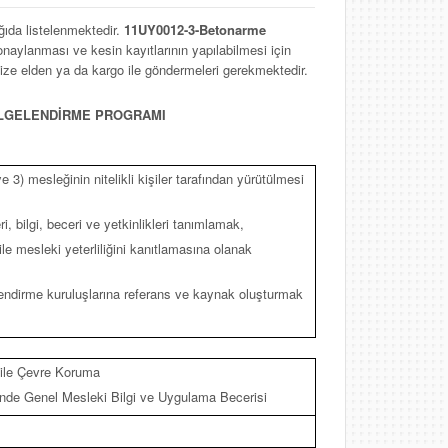
ğıda listelenmektedir.
11UY0012-3-Betonarme
naylanması ve kesin kayıtlarının yapılabilmesi için
ize elden ya da kargo ile göndermeleri gerekmektedir.
BELGELENDİRME PROGRAMI
 3) mesleğinin nitelikli kişiler tarafından yürütülmesi
i, bilgi, beceri ve yetkinlikleri tanımlamak,
 ile mesleki yeterliliğini kanıtlamasına olanak
elendirme kuruluşlarına referans ve kaynak oluşturmak
 ile Çevre Koruma
de Genel Mesleki Bilgi ve Uygulama Becerisi