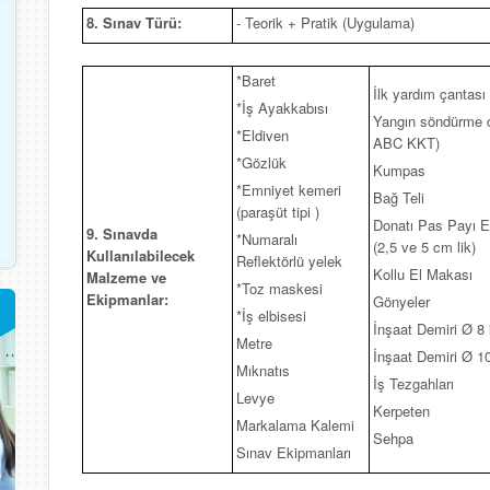
8. Sınav Türü:
- Teorik + Pratik (Uygulama)
*Baret
İlk yardım çantası
*İş Ayakkabısı
Yangın söndürme c
*Eldiven
ABC KKT)
*Gözlük
Kumpas
*Emniyet kemeri
Bağ Teli
(paraşüt tipi )
Donatı Pas Payı E
9. Sınavda
*Numaralı
(2,5 ve 5 cm lik)
Kullanılabilecek
Reflektörlü yelek
Kollu El Makası
Malzeme ve
*Toz maskesi
Ekipmanlar:
Gönyeler
*İş elbisesi
İnşaat Demiri Ø 8 
Metre
İnşaat Demiri Ø 10
Mıknatıs
İş Tezgahları
Levye
Kerpeten
Markalama Kalemi
Sehpa
Sınav Ekipmanları