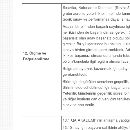
Sınavlar, Betonarme Demircisi (Seviye3) 
grubu zorunlu yeterlilik birimlerinde tan
teorik sınav ve performansa dayalı sınav
Adayın bir birimden başarılı sayılması iç
her ikisinden de başarılı olması gereki
başarısız olan aday başarısız olduğu böl
girebilir. Bir yıl içerisinde bu hakkını ku
sınava birden girmesi gerekmektedir. Ada
12. Ölçme ve
iki kez başarısız olması durumunda tekra
Değerlendirme
bölüm/konularla ilgili eğitim alması tavsiy
Belge almaya hak kazanmak için adayın,
gerekmektedir.
Birim için öngörülen sınavların geçerlilik 
Birimin elde edilebilmesi için başarılan s
Yeterlilik birimlerinin geçerlilik süresi bi
ve diğer kişilerin can güvenliğini tehli
sınavına son verilir.
13.1 QA AKADEMİ’ nin anlaşma yaptığı
13.1Sınav için başvuru sahibinin atölye i