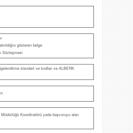
u
tırıldığını gösteren belge
ım Sözleşmesi
 belgelendirme standart ve kodları ve ALBERK
ır.
Müdürlüğü Koordinatörü yada başvuruyu alan