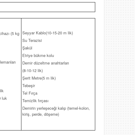
Seyyar Kablo(10-15-20 m lik)
ihazı (5 kg
Su Terazisi
Şakül
Etriye bükme kolu
lemanları
Demir düzeltme anahtarları
(8-10-12 lik)
Şerit Metre(5 m lik)
Tebeşir
lik
Tel Fırça
 luk
Temizlik fırçası
Demirin yerleşeceği kalıp (temel-kolon,
kiriş, perde, döşeme)