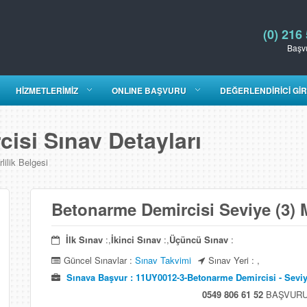
(0) 216
Başvu
HİZMETLERİMİZ
ONLINE BAŞVURU
DEĞERLENDİRİCİ GİR
si Sınav Detayları
ilik Belgesi
Betonarme Demircisi Seviye (3) Me
İlk Sınav
:,
İkinci Sınav
:,
Üçüncü Sınav
:
Güncel Sınavlar :
Sınav Takvimi
Sınav Yeri : ,
Sınava Başvur : 11UY0012-3-Betonarme Demircisi - Seviy
0549 806 61 52
BAŞVURU 