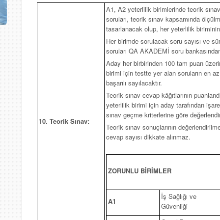
A1, A2 yeterlilik birimlerinde teorik sına
soruları, teorik sınav kapsamında ölçülme
tasarlanacak olup, her yeterlilik biriminin
Her birimde sorulacak soru sayısı ve süre
soruları QA AKADEMİ soru bankasından 
Aday her birbirinden 100 tam puan üzerin
birimi için testte yer alan soruların en
başarılı sayılacaktır.
Teorik sınav cevap kâğıtlarının puanlandı
yeterlilik birimi için aday tarafından işa
sınav geçme kriterlerine göre değerlendiri
10. Teorik Sınav:
Teorik sınav sonuçlarının değerlendirilm
cevap sayısı dikkate alınmaz.
ZORUNLU BİRİMLER
İş Sağlığı ve
A1
Güvenliği