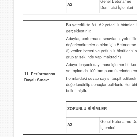
Genel Betonarme
A2
Demircisi İşlemleri
Bu yeterlilikte A1, A2 yeterlilik birimle
gerçekleştirilir.
Adaylar, performans sınavlarını yeterlilik
değerlendirmeler o birim için Betonarme 
3) verilen beceri ve yetkinlik ölçütlerini 
gruplar şeklinde yapılmaktadır.)
Adayın başarılı sayılması için her bir k
ve toplamda 100 tam puan üzerinden en 
11. Performansa
Formlardaki cevap sayısı tespit edilerek,
Dayalı Sınav:
değerlendirilip sonuçlar belirlenir. Her b
belirtilmiştir.
ZORUNLU BİRİMLER
Genel Betonarme De
A2
İşlemleri