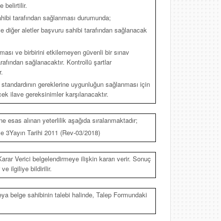
elirtilir.
ahibi tarafından sağlanması durumunda;
e diğer aletler başvuru sahibi tarafından sağlanacak
ınması ve birbirini etkilemeyen güvenli bir sınav
afından sağlanacaktır. Kontrollü şartlar
.
e standardının gereklerine uygunluğun sağlanması için
k ilave gereksinimler karşılanacaktır.
e esas alınan yeterlilik aşağıda sıralanmaktadır;
 3Yayın Tarihi 2011 (Rev-03/2018)
arar Verici belgelendirmeye ilişkin kararı verir. Sonuç
lgiliye bildirilir.
veya belge sahibinin talebi halinde, Talep Formundaki