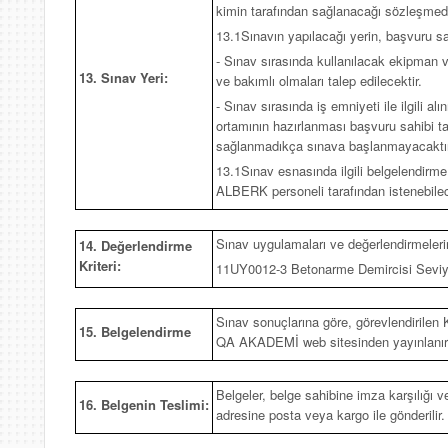
kimin tarafından sağlanacağı sözleşmede b
13.1Sınavın yapılacağı yerin, başvuru s
- Sınav sırasında kullanılacak ekipman v
13. Sınav Yeri:
ve bakımlı olmaları talep edilecektir.
- Sınav sırasında iş emniyeti ile ilgili al
ortamının hazırlanması başvuru sahibi tar
sağlanmadıkça sınava başlanmayacaktır
13.1Sınav esnasında ilgili belgelendirm
ALBERK personeli tarafından istenebilece
Sınav uygulamaları ve değerlendirmelerin
14. Değerlendirme
Kriteri:
11UY0012-3 Betonarme Demircisi Seviye
Sınav sonuçlarına göre, görevlendirilen K
15. Belgelendirme
QA AKADEMİ web sitesinden yayınlanır ve i
Belgeler, belge sahibine imza karşılığı 
16. Belgenin Teslimi:
adresine posta veya kargo ile gönderilir.