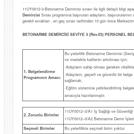
11UY0012-3-Betonarme Demircisi sınavı ile ilgili detaylı bilgi aşa
Demircisi
Sınav programına başvuran adayların, başvurularının o
gerekli evrakları , en geç sınav tarihinden 10 gün önce Merkezim
BETONARME DEMİRCİSİ SEVİYE 3 (Rev.03) PERSONEL 
Bu yeterlilik Betonarme Demircisi (Seviye
ve meslekte kalitenin artırılması için;
·Adayların sahip olması gereken nitelikler
1. Belgelendirme
·Adayların, geçerli ve güvenilir bir belge
Programının Amacı:
sağlamak,
·Eğitim sistemine yetkilendirilmiş belg
amacıyla hazırlanmıştır.
11UY0012–3/A1 İş Sağlığı ve Güvenliği
2. Zorunlu Birimler
11UY0012–3/A2 Betonarme Demir İşlerin
Seçmeli Birimler
Bu yeterlilikte seçmeli birim yoktur.