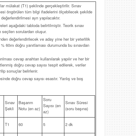
vlar mülakat (T1) şeklinde gerçekleştirilir. Sınav
si öngörülen tüm bilgi ifadelerini ölçebilecek şekilde
 değerlendirilmesi ayrı yapılacaktır.
leri aşağıdaki tabloda belirtilmiştir. Teorik sınav
seçilen sorulardan oluşur.
den değerlendirilecek ve aday yine her bir yeterlilik
 az % 60ını doğru yanıtlaması durumunda bu sınavdan
rılması cevap anahtarı kullanılarak yapılır ve her bir
retlenmiş doğru cevap sayısı tespit edilerek, veriler
lip sonuçlar belirlenir.
esinde doğru cevap sayısı esastır. Yanlış ve boş
Soru
Sınav
Başarım
Sınav Süresi
Sayısı (en
Şekli
Notu (en az)
(soru başına)
az)
T1
60
5
2 dk