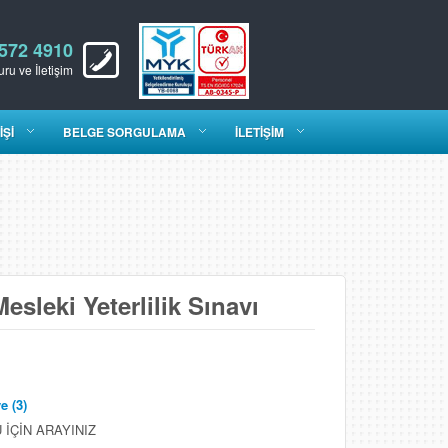
 572 4910
ru ve İletişim
İŞİ
BELGE SORGULAMA
İLETİŞİM
sleki Yeterlilik Sınavı
e (3)
İÇİN ARAYINIZ