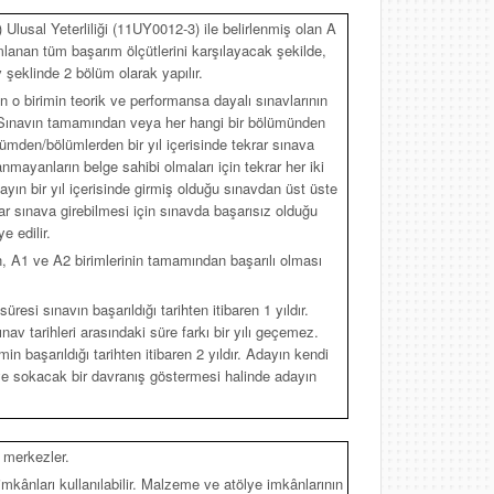
Ulusal Yeterliliği (11UY0012-3) ile belirlenmiş olan A
ımlanan tüm başarım ölçütlerini karşılayacak şekilde,
 şeklinde 2 bölüm olarak yapılır.
in o birimin teorik ve performansa dayalı sınavlarının
r. Sınavın tamamından veya her hangi bir bölümünden
ümden/bölümlerden bir yıl içerisinde tekrar sınava
llanmayanların belge sahibi olmaları için tekrar her iki
yın bir yıl içerisinde girmiş olduğu sınavdan üst üste
r sınava girebilmesi için sınavda başarısız olduğu
e edilir.
 A1 ve A2 birimlerinin tamamından başarılı olması
süresi sınavın başarıldığı tarihten itibaren 1 yıldır.
ınav tarihleri arasındaki süre farkı bir yılı geçemez.
rimin başarıldığı tarihten itibaren 2 yıldır. Adayın kendi
keye sokacak bir davranış göstermesi halinde adayın
 merkezler.
mkânları kullanılabilir. Malzeme ve atölye imkânlarının