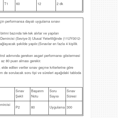
T1
60
12
2 dk
ri için performansa dayalı uygulama sınavı
 birimi bazında tek-tek alırlar ve yapılan
Demircisi (Seviye-3) Ulusal Yeterliliğinde (11UY0012-
sağlayacak şekilde yapılır.(Sınavlar en fazla 4 kişilik
ontrol adımında gereken asgari performansı göstermesi
az 80 puan alması gerekir.
 elde edilen veriler sınav geçme kriterlerine göre
irim de sorulacak soru tipi ve süreleri aşağıdaki tabloda
Sınav
Başarım
Soru
Sınav
Şekli
Notu
Sayısı
Süresi
mircisi
P2
80
Uygulama
300